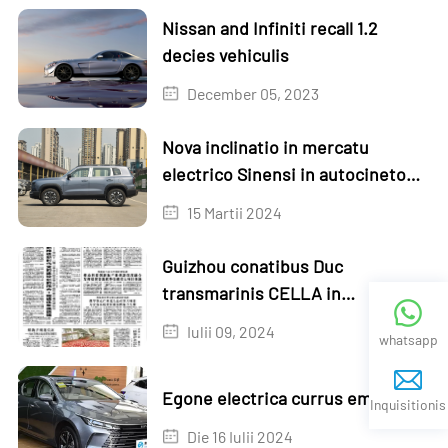
Nissan and Infiniti recall 1.2
decies vehiculis
December 05, 2023
Nova inclinatio in mercatu
electrico Sinensi in autocineto
constructo-in cubilibus, coquinis
15 Martii 2024
et fucis!
Guizhou conatibus Duc
transmarinis CELLA in
Kazakhstan
Iulii 09, 2024
whatsapp
Egone electrica currus emere?
Inquisitionis
Die 16 Iulii 2024