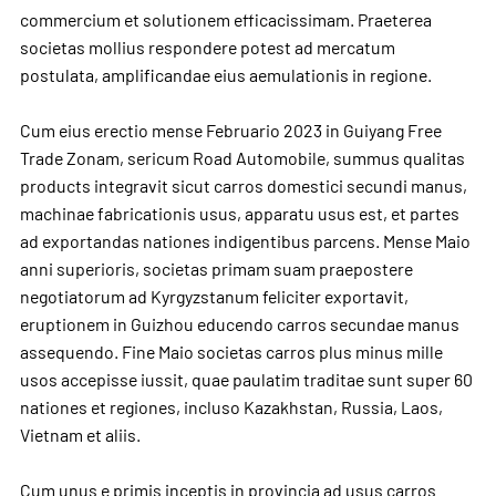
commercium et solutionem efficacissimam. Praeterea
societas mollius respondere potest ad mercatum
postulata, amplificandae eius aemulationis in regione.
Cum eius erectio mense Februario 2023 in Guiyang Free
Trade Zonam, sericum Road Automobile, summus qualitas
products integravit sicut carros domestici secundi manus,
machinae fabricationis usus, apparatu usus est, et partes
ad exportandas nationes indigentibus parcens. Mense Maio
anni superioris, societas primam suam praepostere
negotiatorum ad Kyrgyzstanum feliciter exportavit,
eruptionem in Guizhou educendo carros secundae manus
assequendo. Fine Maio societas carros plus minus mille
usos accepisse iussit, quae paulatim traditae sunt super 60
nationes et regiones, incluso Kazakhstan, Russia, Laos,
Vietnam et aliis.
Cum unus e primis inceptis in provincia ad usus carros