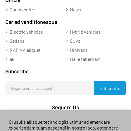
Car invenire
News
Car ad venditionesque
Electric vehicles
Hybrid vehicles
Sedans
SUVs
RAPINA aliquet
Minivans
alii
Malle tabernam
Subscribe
Subscribe
Sequere Us
Crusulis aliisque technologiis utimur ad emendare
experientiam tuam pascendi in nostro loco, ostendere