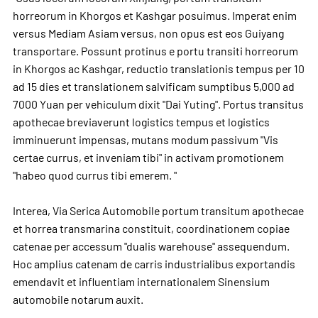
horreorum in Khorgos et Kashgar posuimus. Imperat enim
versus Mediam Asiam versus, non opus est eos Guiyang
transportare. Possunt protinus e portu transiti horreorum
in Khorgos ac Kashgar, reductio translationis tempus per 10
ad 15 dies et translationem salvificam sumptibus 5,000 ad
7000 Yuan per vehiculum dixit "Dai Yuting". Portus transitus
apothecae breviaverunt logistics tempus et logistics
imminuerunt impensas, mutans modum passivum "Vis
certae currus, et inveniam tibi" in activam promotionem
"habeo quod currus tibi emerem. "
Interea, Via Serica Automobile portum transitum apothecae
et horrea transmarina constituit, coordinationem copiae
catenae per accessum "dualis warehouse" assequendum.
Hoc amplius catenam de carris industrialibus exportandis
emendavit et influentiam internationalem Sinensium
automobile notarum auxit.