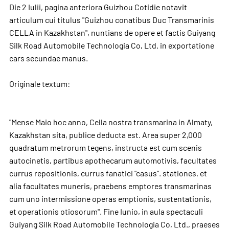
Die 2 Iulii, pagina anteriora Guizhou Cotidie notavit
articulum cui titulus "Guizhou conatibus Duc Transmarinis
CELLA in Kazakhstan", nuntians de opere et factis Guiyang
Silk Road Automobile Technologia Co, Ltd. in exportatione
cars secundae manus.
Originale textum:
"Mense Maio hoc anno, Cella nostra transmarina in Almaty,
Kazakhstan sita, publice deducta est. Area super 2,000
quadratum metrorum tegens, instructa est cum scenis
autocinetis, partibus apothecarum automotivis, facultates
currus repositionis, currus fanatici "casus". stationes, et
alia facultates muneris, praebens emptores transmarinas
cum uno intermissione operas emptionis, sustentationis,
et operationis otiosorum". Fine Iunio, in aula spectaculi
Guiyang Silk Road Automobile Technologia Co, Ltd., praeses