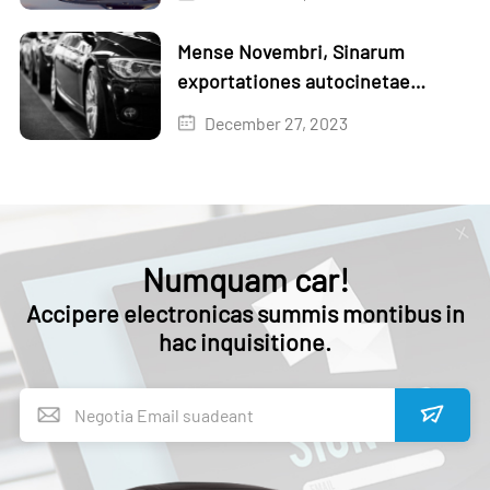
Mense Novembri, Sinarum
exportationes autocinetae
auctae sunt 1.3% mense in mense
December 27, 2023
et 18,6% anno in anno
Numquam car!
Accipere electronicas summis montibus in
hac inquisitione.