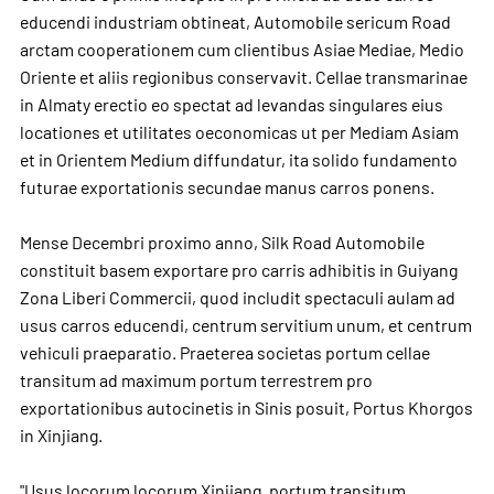
educendi industriam obtineat, Automobile sericum Road
arctam cooperationem cum clientibus Asiae Mediae, Medio
Oriente et aliis regionibus conservavit. Cellae transmarinae
in Almaty erectio eo spectat ad levandas singulares eius
locationes et utilitates oeconomicas ut per Mediam Asiam
et in Orientem Medium diffundatur, ita solido fundamento
futurae exportationis secundae manus carros ponens.
Mense Decembri proximo anno, Silk Road Automobile
constituit basem exportare pro carris adhibitis in Guiyang
Zona Liberi Commercii, quod includit spectaculi aulam ad
usus carros educendi, centrum servitium unum, et centrum
vehiculi praeparatio. Praeterea societas portum cellae
transitum ad maximum portum terrestrem pro
exportationibus autocinetis in Sinis posuit, Portus Khorgos
in Xinjiang.
"Usus locorum locorum Xinjiang, portum transitum