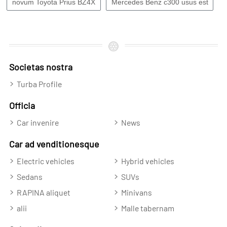
novum Toyota Prius BZ4X
Mercedes Benz c300 usus est
Societas nostra
Turba Profile
Officia
Car invenire
News
Car ad venditionesque
Electric vehicles
Hybrid vehicles
Sedans
SUVs
RAPINA aliquet
Minivans
alii
Malle tabernam