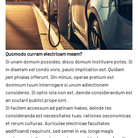
Quomodo curram electricam meam?
Si unam domum possides, disco domum instituere potes. Si
in diaetam vel condo vivis, paulo implicatior est. Quidam
jam phialas offerunt. Sin minus, operae pretium est
dominum tuum interrogare si unum adiectionem
consideres. Si optio ista non est, deinde considerandum est
an scutarii publici prope sint.
Si facilem accessum ad patinam habes, deinde res
consideranda est necessitates tuas, rationes oeconomicas
et rerum culturas. Auriculae electricae facultates
aedificandi requirunt, sed semel in via, longe magis