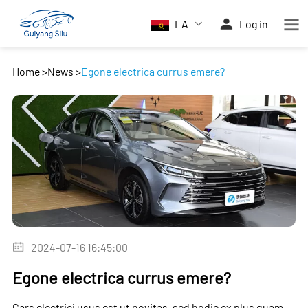
LA
Log in
Home
>
News
>
Egone electrica currus emere?
2024-07-16 16:45:00
Egone electrica currus emere?
Cars electrici usus est ut novitas, sed hodie ex plus quam