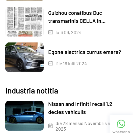
et fucis!
Guizhou conatibus Duc
transmarinis CELLA in
Kazakhstan
Iulii 09, 2024
Egone electrica currus emere?
Die 16 Iulii 2024
Industria notitia
Nissan and Infiniti recall 1.2
decies vehiculis
die 28 mensis Novembris anno
2023
whatsapp