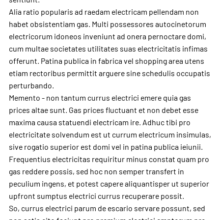
Alia ratio popularis ad raedam electricam pellendam non
habet obsistentiam gas. Multi possessores autocinetorum
electricorum idoneos inveniunt ad onera pernoctare domi,
cum multae societates utilitates suas electricitatis infimas
offerunt. Patina publica in fabrica vel shopping area utens
etiam rectoribus permittit arguere sine schedulis occupatis
perturbando.
Memento - non tantum currus electrici emere quia gas
prices altae sunt. Gas prices fluctuant et non debet esse
maxima causa statuendi electricam ire. Adhuc tibi pro
electricitate solvendum est ut currum electricum insimulas,
sive rogatio superior est domi vel in patina publica ieiunii.
Frequentius electricitas requiritur minus constat quam pro
gas reddere possis, sed hoc non semper transfert in
peculium ingens, et potest capere aliquantisper ut superior
upfront sumptus electrici currus recuperare possit.
So, currus electrici parum de escario servare possunt, sed