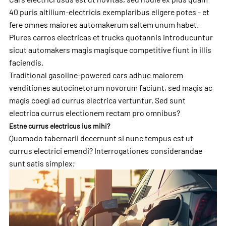
40 puris altilium-electricis exemplaribus eligere potes - et
fere omnes maiores automakerum saltem unum habet.
Plures carros electricas et trucks quotannis introducuntur
sicut automakers magis magisque competitive fiunt in illis
faciendis.
Traditional gasoline-powered cars adhuc maiorem
venditiones autocinetorum novorum faciunt, sed magis ac
magis coegi ad currus electrica vertuntur. Sed sunt
electrica currus electionem rectam pro omnibus?
Estne currus electricus ius mihi?
Quomodo tabernarii decernunt si nunc tempus est ut
currus electrici emendi? Interrogationes considerandae
sunt satis simplex;