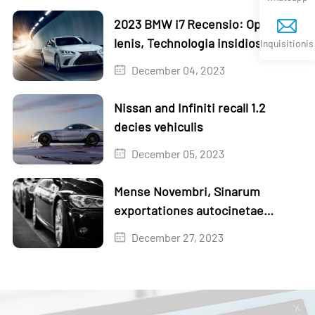
2023 BMW i7 Recensio: Operator
lenis, Technologia insidiosa
Inquisitionis
December 04, 2023
Nissan and Infiniti recall 1.2
decies vehiculis
December 05, 2023
Mense Novembri, Sinarum
exportationes autocinetae
auctae sunt 1.3% mense in mense
December 27, 2023
et 18,6% anno in anno