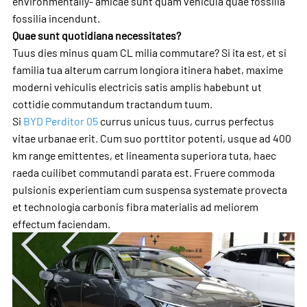
environmentally- amicae sunt quam vehicula quae fossilia
fossilia incendunt.
Quae sunt quotidiana necessitates?
Tuus dies minus quam CL milia commutare? Si ita est, et si
familia tua alterum carrum longiora itinera habet, maxime
moderni vehiculis electricis satis amplis habebunt ut
cottidie commutandum tractandum tuum.
Si
BYD Perditor 05
currus unicus tuus, currus perfectus
vitae urbanae erit. Cum suo porttitor potenti, usque ad 400
km range emittentes, et lineamenta superiora tuta, haec
raeda cuilibet commutandi parata est. Fruere commoda
pulsionis experientiam cum suspensa systemate provecta
et technologia carbonis fibra materialis ad meliorem
effectum faciendam.