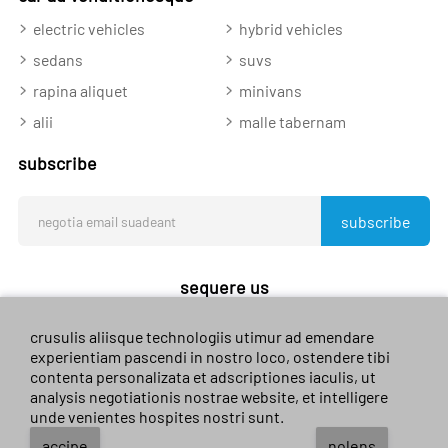
electric vehicles
hybrid vehicles
sedans
suvs
rapina aliquet
minivans
alii
malle tabernam
subscribe
subscribe
sequere us
crusulis aliisque technologiis utimur ad emendare
experientiam pascendi in nostro loco, ostendere tibi
contenta personalizata et adscriptiones iaculis, ut
analysis negotiationis nostrae website, et intelligere
unde venientes hospites nostri sunt.
© 2023 sales-car.com. all rights reserved.
guizhou icp no
accipe
nolens