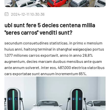
2024-12-11 10:30:36
ubi sunt fere 5 decies centena millia
"seres carros" venditi sunt?
secundum consuetudines statisticas, in primo x mensium
huius anni, haitong terminal in shanghai waigaoqiao portus
1.077 miliones carros exportavit, anno in anno 28,8%
augmentum, decies marcam duobus mensibus ante quam
ante annum solveret. inter eos, 487,000
electrica viatoribus
cars
exportatae sunt annuum incrementum 65%.