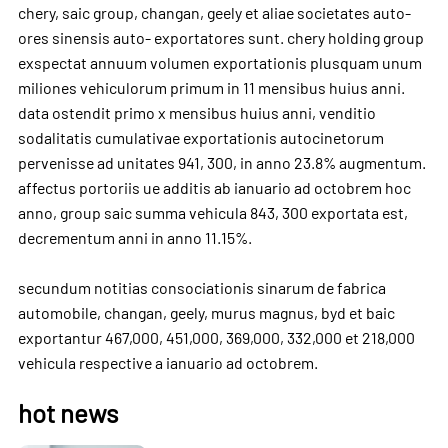
chery, saic group,
changan
,
geely
et aliae societates auto-
ores sinensis auto- exportatores sunt. chery holding group
exspectat annuum volumen exportationis plusquam unum
miliones vehiculorum primum in 11 mensibus huius anni.
data ostendit primo x mensibus huius anni, venditio
sodalitatis cumulativae exportationis autocinetorum
pervenisse ad unitates 941, 300, in anno 23.8% augmentum.
affectus portoriis ue additis ab ianuario ad octobrem hoc
anno, group saic summa vehicula 843, 300 exportata est,
decrementum anni in anno 11.15%.
secundum notitias consociationis sinarum de fabrica
automobile, changan, geely, murus magnus,
byd
et baic
exportantur 467,000, 451,000, 369,000, 332,000 et 218,000
vehicula respective a ianuario ad octobrem.
hot news