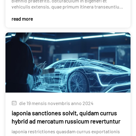
biennio praeterito, obturaculum in bigeneri et
vehiculis extensis, quae primum itinera transeuntium
censebantur, bombum induxerunt, praesertim hoc
read more
anno.
die 19 mensis novembris anno 2024
iaponia sanctiones solvit, quidam currus
hybrid ad mercatum russicum revertuntur
iaponia restrictiones quasdam currus exportationis