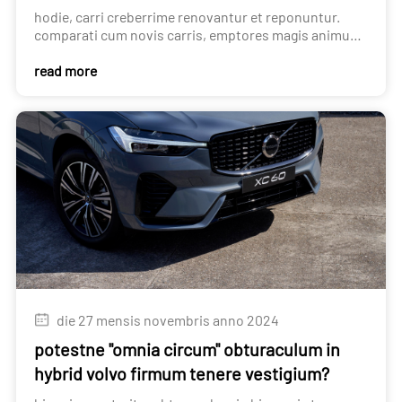
hodie, carri creberrime renovantur et reponuntur.
comparati cum novis carris, emptores magis animum
converterunt ad usus carros.
read more
die 27 mensis novembris anno 2024
potestne "omnia circum" obturaculum in
hybrid volvo firmum tenere vestigium?