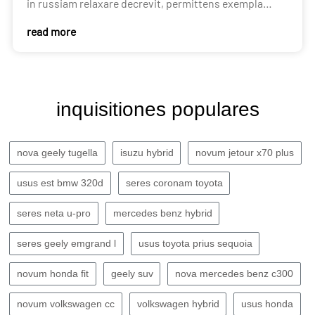
in russiam relaxare decrevit, permittens exempla
nonnulla cum systematibus "mitis hybridorum" ut
read more
rursus in mercatum russicum ingrediantur.
inquisitiones populares
nova geely tugella
isuzu hybrid
novum jetour x70 plus
usus est bmw 320d
seres coronam toyota
seres neta u-pro
mercedes benz hybrid
seres geely emgrand l
usus toyota prius sequoia
novum honda fit
geely suv
nova mercedes benz c300
novum volkswagen cc
volkswagen hybrid
usus honda