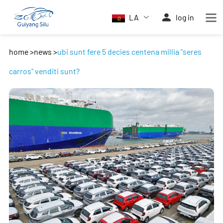
LA
log in
home
>
news
>
ubi sunt fere 5 decies centena millia "seres
carros" venditi sunt?