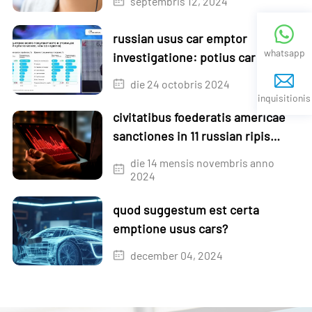
septembris 12, 2024
russian usus car emptor
whatsapp
investigatione: potius car aetate
4-5 annis
die 24 octobris 2024
inquisitionis
civitatibus foederatis americae
sanctiones in 11 russian ripis
sublevat
die 14 mensis novembris anno
2024
quod suggestum est certa
emptione usus cars?
december 04, 2024