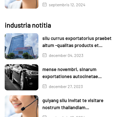
exhibitionem
septembris 12, 2024
industria notitia
silu currus exportatorius praebet
altum -qualitas products et
officia
december 04, 2023
mense novembri, sinarum
exportationes autocinetae
auctae sunt 1.3% mense in mense
december 27, 2023
et 18,6% anno in anno
guiyang silu invitat te visitare
nostrum thailandiam
exhibitionem